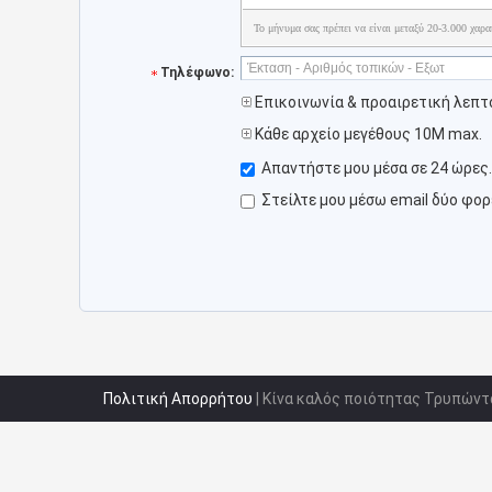
Το μήνυμα σας πρέπει να είναι μεταξύ 20-3.000 χαρα
Τηλέφωνο:
Επικοινωνία & προαιρετική λεπτ
Κάθε αρχείο μεγέθους 10M max.
Απαντήστε μου μέσα σε 24 ώρες.
Στείλτε μου μέσω email δύο φο
Πολιτική Απορρήτου
| Κίνα καλός ποιότητας Τρυπώντ