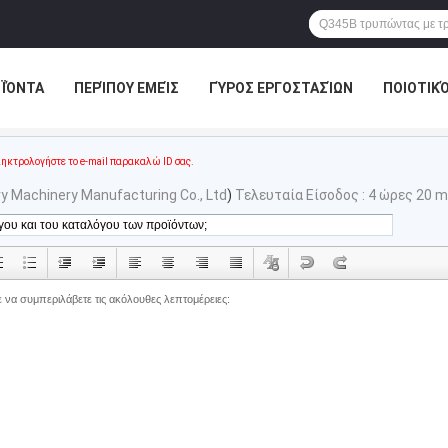
ΪΌΝΤΑ
ΠΕΡΊΠΟΥ ΕΜΕΊΣ
ΓΎΡΟΣ ΕΡΓΟΣΤΑΣΊΩΝ
ΠΟΙΟΤΙΚ
ηκτρολογήστε το e-mail παρακαλώ ID σας.
avy Machinery Manufacturing Co., Ltd
)
Τελευταία Είσοδος : 4 ώρες 20 m