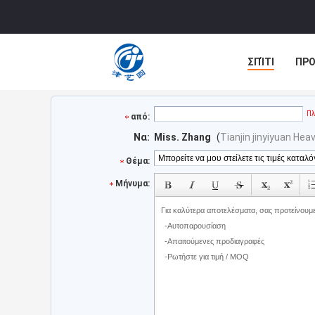
ΣΠΊΤΙ
ΠΡΟ
ΠΕΡΙΠΤΏΣΕΙΣ
Πλ
από:
Να:
Miss. Zhang
(
Tianjin jinyiyuan He
Θέμα:
Μήνυμα: