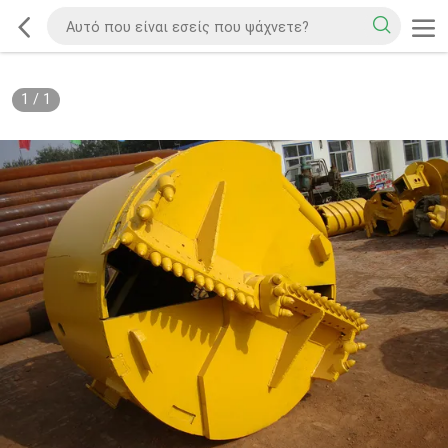
1
/
1