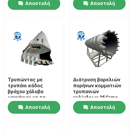
Αποστολή
Αποστολή
ερώτησης
ερώτησης
Γύρος εργοστασίων
Ποιοτικός έλεγχος
Μας ελάτε σε επαφή με
Ειδήσεις
Τρυπώντας με
Διάτρυση βαρελιών
τρυπάνι κάδος
πυρήνων κομματιών
βράχου χάλυβα
τρυπανιών
Περιπτώσεις
μαγγάνιου με τα
κυλίνδρων 25Crmo
δόντια υψηλής
για τα μέρη
Αποστολή
Αποστολή
αντοχής
μηχανημάτων
Τρυπώντας με τρυπάνι κάδος
κατασκευής
ερώτησης
ερώτησης
Τρυπάνι βράχου