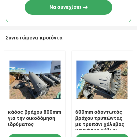
Να συνεχίσει
Συνιστώμενα προϊόντα
Σπίτι
κάδος βράχου 800mm
600mm οδοντωτός
Προϊόντα
για την οικοδόμηση
βράχου τρυπώντας
ιδρύματος
με τρυπάνι χάλυβας
μαγγάνιου κάδων
Περίπου εμείς
υψηλής αντοχής