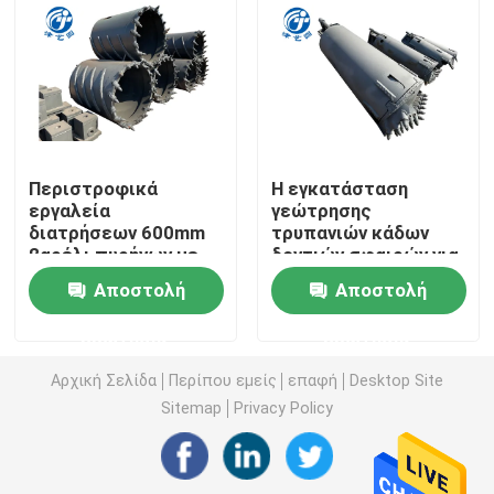
Συσσώρευση φραγμών του Kelly
επένδυση με τσιμέντο στη διάτρυση
Περιστροφικά
Η εγκατάσταση
Καθαρίστε έξω το τρυπάνι
εργαλεία
γεώτρησης
διατρήσεων 600mm
τρυπανιών κάδων
βαρέλι πυρήνων με
δοντιών σφαιρών για
διαχωριστής λάσπης
τα δόντια σφαιρών
άντεξε τη μηχανή
Αποστολή
Αποστολή
σωρών
Τρυπώντας με τρυπάνι βαρέλι πυρήνων
ερώτησης
ερώτησης
Αρχική Σελίδα
Περίπου εμείς
επαφή
Desktop Site
Κάδος Belling
Sitemap
Privacy Policy
Αρπαγή σφυριών