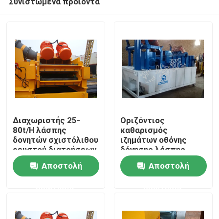
Συνιστώμενα προϊόντα
Διαχωριστής 25-
Οριζόντιος
80t/H λάσπης
καθαρισμός
δονητών σχιστόλιθου
ιζημάτων οθόνης
ρευστού διατρήσεων
δόνησης λάσπης
Σπίτι
υψηλής
Αποστολή
Αποστολή
αποδοτικότητας
48kw 200m ³ /H
Προϊόντα
ερώτησης
ερώτησης
Περίπου εμείς