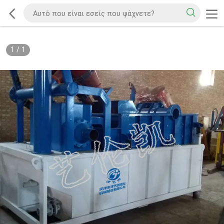
1
/
1