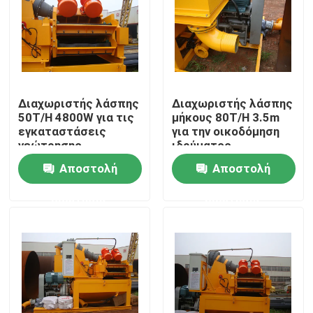
Γύρος εργοστασίων
Ποιοτικός έλεγχος
Διαχωριστής λάσπης
Διαχωριστής λάσπης
50T/H 4800W για τις
μήκους 80T/H 3.5m
Μας ελάτε σε επαφή με
εγκαταστάσεις
για την οικοδόμηση
γεώτρησης
ιδρύματος
διατρήσεων
Αποστολή
Αποστολή
Ειδήσεις
ερώτησης
ερώτησης
Περιπτώσεις
Τρυπώντας με τρυπάνι κάδος
Τρυπάνι βράχου