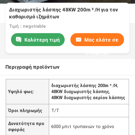
Διαχωριστής λάσπης 48KW 200m ³ /H για τον
καθαρισμό ιζημάτων
Τιμή：negotiable
Καλύτερη τιμή
Μας ελάτε σε
επαφή με
Περιγραφή προϊόντων
διαχωριστής λάσπης 200m ³ /H
,
Υψηλό φως:
48KW διαχωριστής λάσπης
,
48KW διαχωριστής αερίου λάσπης
Όροι πληρωμής
T/T
Δυνατότητα προ
6000 μπιτ τρυπανιών το χρόνο
σφοράς