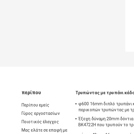
περίπου
Τρυπώντας με τρυπάνι κάδ
φ600 16mm διπλό τρυπάνι
Περίπου εμείς
περικοπών τρυπώντας με τ
Γύρος εργοστασίων
Έξοχη δύναμη 20mm δόντια
Ποιοτικός έλεγχος
BK4722H που τρυπούν το τ
Μας ελάτε σε επαφή με
με τρυπάνι