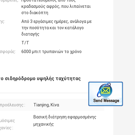
ομέρειες:
Προστατευόμενος από τους
κραδασμούς αφρός, που λιπαίνεται
στο διακόπτη
ης:
Από 3 εργάσιμες ημέρες, ανάλογα με
την ποσότητα και τον κατάλογο
διαταγής
T/T
σφοράς:
6000 μπιτ τρυπανιών το χρόνο
το σιδηρόδρομο υψηλής ταχύτητας
προέλευσης::
Tianjing, Κίνα
Βασική διάτρηση εφαρμοσμένης
μόσιμες
μηχανικής
ανίες::