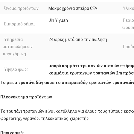
Όνομα προϊόντων::
Μακροχρόνια σπείρα CFA
Υλικό
Jin Yiyuan
Περί
Εμπορικό σήμα::
εξουσ
Υπηρεσία
24 ώρες μετά από την πώληση
μεταπωλήσεων
Προδ
παρεχόμενη::
μακρύ κομμάτι τρυπανιών πισσών πτήσ
Υψηλό φως:
κομμάτια τρυπανιών τρυπανιών 2m πρόσ
Το μετα τρυπάνι δάγκωσε το σπειροειδές τρυπανιών τρυπανιώ
Πλεονέκτημα προϊόντων
Το τρυπάνι τρυπανιών είναι κατάλληλο για όλους τους τύπους εκσ
φορτωτής, γερανός, τηλεσκοπικός χειριστής.
Περιγραφή: