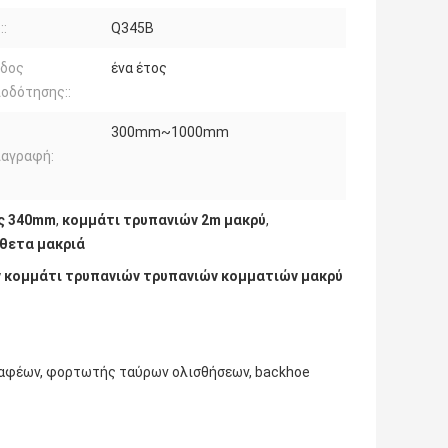
::
Q345B
οδος
ένα έτος
ιοδότησης::
300mm~1000mm
ιαγραφή:
ης 340mm
,
κομμάτι τρυπανιών 2m μακρύ
,
θετα μακριά
ν κομμάτι τρυπανιών τρυπανιών κομματιών μακρύ
καφέων, φορτωτής ταύρων ολισθήσεων, backhoe