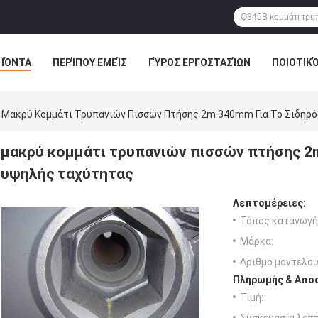
ΪΌΝΤΑ
ΠΕΡΊΠΟΥ ΕΜΕΊΣ
ΓΎΡΟΣ ΕΡΓΟΣΤΑΣΊΩΝ
ΠΟΙΟΤΙΚ
Μακρύ Κομμάτι Τρυπανιών Πισσών Πτήσης 2m 340mm Για Το Σιδηρ
μακρύ κομμάτι τρυπανιών πισσών πτήσης 2
υψηλής ταχύτητας
Λεπτομέρειες:
Τόπος καταγωγή
Μάρκα:
Αριθμό μοντέλου
Πληρωμής & Αποσ
Τιμή: