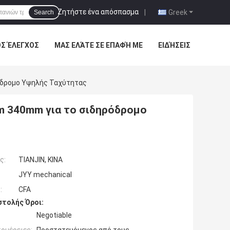
Ζητήστε ένα απόσπασμα
|
Greek
Search
ΌΣ ΈΛΕΓΧΟΣ
ΜΑΣ ΕΛΆΤΕ ΣΕ ΕΠΑΦΉ ΜΕ
ΕΙΔΉΣΕΙΣ
όδρομο Υψηλής Ταχύτητας
m 340mm για το σιδηρόδρομο
ς:
TIANJIN, ΚΙΝΑ
JYY mechanical
:
CFA
τολής Όροι:
Negotiable