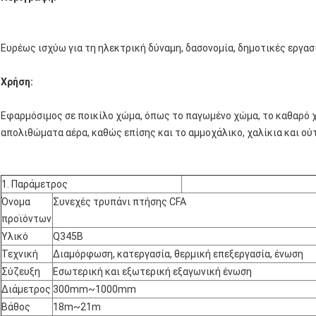
Ευρέως ισχύω για τη ηλεκτρική δύναμη, δασονομία, δημοτικές εργασ
Χρήση:
Εφαρμόσιμος σε ποικίλο χώμα, όπως το παγωμένο χώμα, το καθαρό χώ
απολιθώματα αέρα, καθώς επίσης και το αμμοχάλικο, χαλίκια και ού
1. Παράμετρος
Όνομα
Συνεχές τρυπάνι πτήσης CFA
προϊόντων
Υλικό
Q345B
Τεχνική
Διαμόρφωση, κατεργασία, θερμική επεξεργασία, ένωση
Σύζευξη
Εσωτερική και εξωτερική εξαγωνική ένωση
Διάμετρος
300mm~1000mm
Βάθος
18m~21m