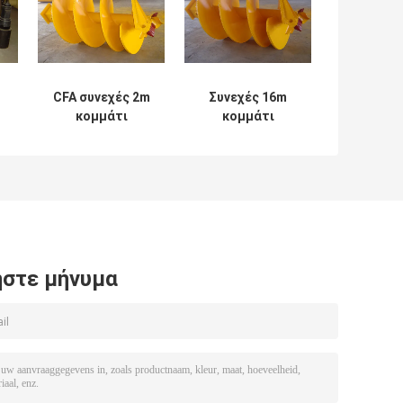
CFA συνεχές 2m
Συνεχές 16m
κομμάτι
κομμάτι
τη
τρυπανιών
τρυπανιών
μήκους μακρύ για
βάθους μακρύ με
το τρυπάνι
την πτήση 16mm
Lowes
στε μήνυμα