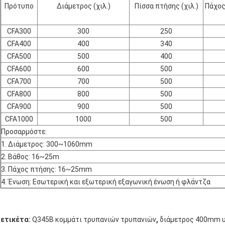
Πρότυπο
Διάμετρος (χιλ.)
Πίσσα πτήσης (χιλ.)
Πάχος
CFA300
300
250
CFA400
400
340
CFA500
500
400
CFA600
600
500
CFA700
700
500
CFA800
800
500
CFA900
900
500
CFA1000
1000
500
Προσαρμόστε:
1. Διάμετρος: 300
~
1060mm
2.
Βάθος: 16
~
25m
3.
Πάχος πτήσης: 16~25mm
4. Ένωση: Εσωτερική και εξωτερική εξαγωνική ένωση ή φλάντζα
,
ετικέτα:
Q345B κομμάτι τρυπανιών τρυπανιών
διάμετρος 400mm υ