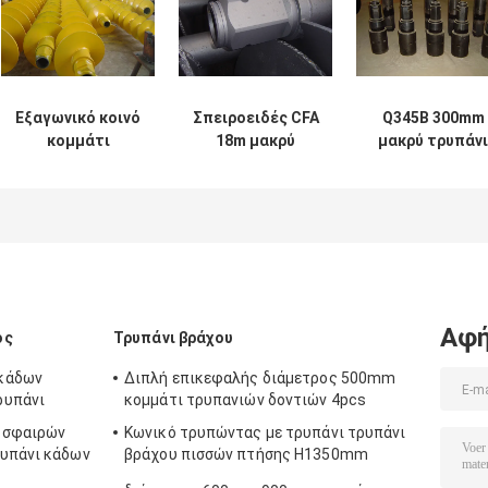
Εξαγωνικό κοινό
Σπειροειδές CFA
Q345B 300mm
κομμάτι
18m μακρύ
μακρύ τρυπάνι
τρυπανιών
κομμάτι
διαμέτρων για 
τρυπανιών
τρυπανιών
θέση φρακτών
διαμέτρων
τρυπανιών
Q345B 300
βάθους
Αφή
ος
Τρυπάνι βράχου
 κάδων
Διπλή επικεφαλής διάμετρος 500mm
ρυπάνι
κομμάτι τρυπανιών δοντιών 4pcs
 σφαιρών
Κωνικό τρυπώντας με τρυπάνι τρυπάνι
ρυπάνι κάδων
βράχου πισσών πτήσης H1350mm
500mm