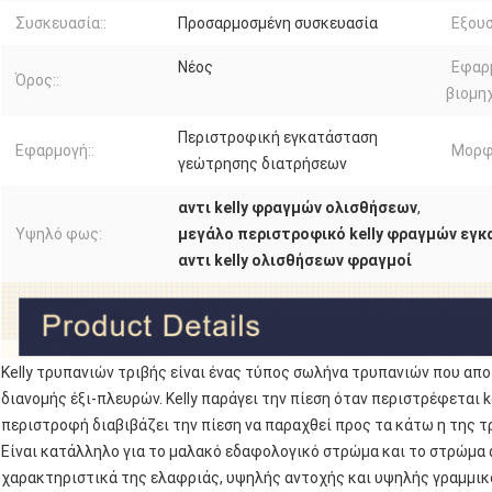
Συσκευασία::
Προσαρμοσμένη συσκευασία
Εξουσ
Νέος
Εφαρ
Όρος::
βιομηχ
Περιστροφική εγκατάσταση
Εφαρμογή::
Μορφή
γεώτρησης διατρήσεων
αντι kelly φραγμών ολισθήσεων
,
Υψηλό φως:
μεγάλο περιστροφικό kelly φραγμών εγ
αντι kelly ολισθήσεων φραγμοί
Kelly τρυπανιών τριβής είναι ένας τύπος σωλήνα τρυπανιών που απο
διανομής έξι-πλευρών. Kelly παράγει την πίεση όταν περιστρέφεται ke
περιστροφή διαβιβάζει την πίεση να παραχθεί προς τα κάτω η της τ
Είναι κατάλληλο για το μαλακό εδαφολογικό στρώμα και το στρώμα ά
χαρακτηριστικά της ελαφριάς, υψηλής αντοχής και υψηλής γραμμικ