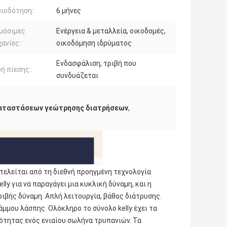
ιοδότηση::
6 μήνες
μόσιμες
Ενέργεια & μεταλλεία, οικοδομές,
ανίες::
οικοδόμηση ιδρύματος
Ενδασφάλιση, τριβή που
 πίεσης::
συνδυάζεται
καταστάσεων γεώτρησης διατρήσεων
,
τελείται από τη διεθνή προηγμένη τεχνολογία
lly για να παραγάγει μια κυκλική δύναμη, και η
ριβής δύναμη. Απλή λειτουργία, βάθος διάτρυσης.
μμου λάσπης. Ολόκληρο το σύνολο kelly έχει τα
ότητας ενός ενιαίου σωλήνα τρυπανιών. Τα