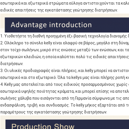
εσωτερικά και εξωτερικά στρώματα εύλογα αντιστοιχούνται τα καλά
ειδικές απαιτήσεις της εγκατάστασης γεώτρησης διατρήσεων.
1. Υιοθετήστε τη διεθνή προηγμένη έξι-βασική τεχνολογία διανομής
2. Ολόκληρο το σύνολο kelly είναι ελαφρύ σε βάρος, μεγάλο στη δύν
στον τοίχο σωλήνων, μικρό στις ενώσεις μεταξύ των ενώσεων, και τ
εξωτερικών κλειδιών, η οποία καλύπτει πολύ τις ειδικές απαιτήσ
διατρήσεων.
3. Οι υλικές προδιαγραφές είναι πλήρεις, και kelly μπορεί να αντι
εσωτερικό και στο εξωτερικό. Όλα τα kellys μας είναι πλήρης ροπή 
4. Kelly μας αποτελείται από τους ειδικούς προσαρμοσμένους χωρί
εσωτερικά υψηλής ποιότητας κράματα, και μπορεί επίσης να αποτε
σωλήνες χάλυβα που εισάγονται από τη Γερμανία σύμφωνα με τις απα
ενδασφάλιση, τριβή. και συνδυασμός. Το kelly μήκος εξαρτάται από 
παραμέτρους της εγκατάστασης γεώτρησης διατρήσεων.