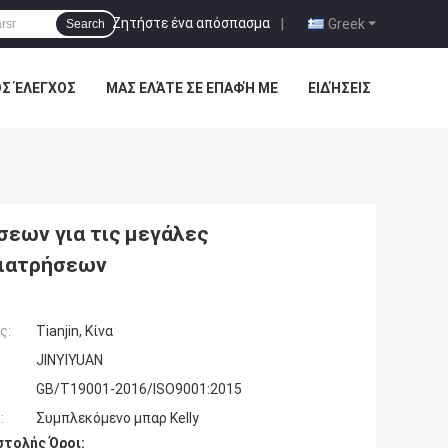
Ζητήστε ένα απόσπασμα
|
Greek
Search
ΌΣ ΈΛΕΓΧΟΣ
ΜΑΣ ΕΛΆΤΕ ΣΕ ΕΠΑΦΉ ΜΕ
ΕΙΔΉΣΕΙΣ
σεων για τις μεγάλες
διατρήσεων
ς:
Tianjin, Κίνα
JINYIYUAN
GB/T19001-2016/ISO9001:2015
:
Συμπλεκόμενο μπαρ Kelly
τολής Όροι: