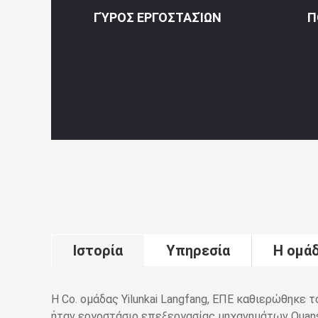
ΓΎΡΟΣ ΕΡΓΟΣΤΑΣΊΩΝ
Π
Ιστορία
Υπηρεσία
Η ομά
Η Co. ομάδας Yilunkai Langfang, ΕΠΕ καθιερώθηκε τ
ήταν εργοστάσιο επεξεργασίας μηχανημάτων Quansh