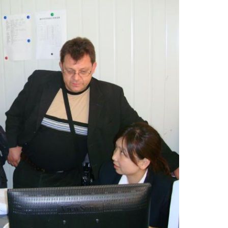
Αφήστε ένα μήνυμα
We bellen je snel terug!