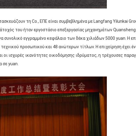
τασκευάζουν τη Co., ΕΠΕ είναι συμβεβλημένα με Langfang Yilunkai Gro
κάτοχός του ήταν εργοστάσιο επεξεργασίας μηχανημάτων Quansheng κ
να συνολικό εγγραμμένο κεφάλαιο των δέκα χιλιάδων 5000 yuan. Η επ
τεχνικού προσωπικού και 48 ανώτερων τίτλων. Η επιχείρηση έχει έ
αι οι ισχυρές ικανότητες οικοδόμησης ιδρύματος, η τρέχουσες παραγ
 σε yuan.