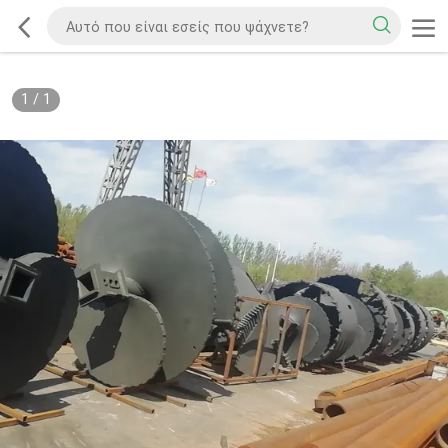
1
/
1