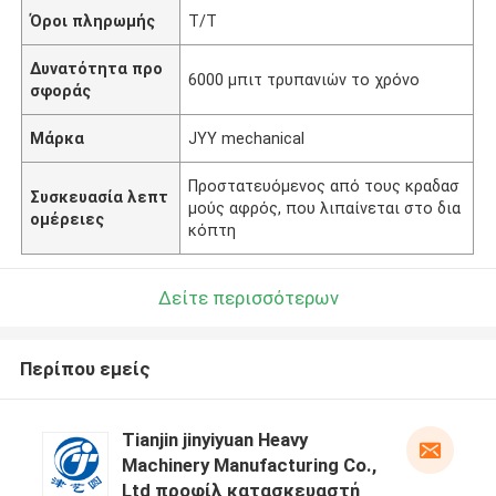
Όροι πληρωμής
T/T
Δυνατότητα προ
6000 μπιτ τρυπανιών το χρόνο
σφοράς
Μάρκα
JYY mechanical
Προστατευόμενος από τους κραδασ
Συσκευασία λεπτ
μούς αφρός, που λιπαίνεται στο δια
ομέρειες
κόπτη
Δείτε περισσότερων
Περίπου εμείς
Tianjin jinyiyuan Heavy
Machinery Manufacturing Co.,
Ltd προφίλ κατασκευαστή