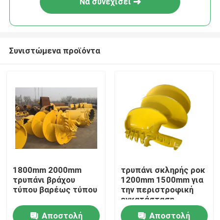
Να συνεχίσει
Συνιστώμενα προϊόντα
Σπίτι
1800mm 2000mm
τρυπάνι σκληρής ροκ
τρυπάνι βράχου
1200mm 1500mm για
Προϊόντα
τύπου βαρέως τύπου
την περιστροφική
εγκατάσταση
γεώτρησης
Αποστολή
Αποστολή
Περίπου εμείς
διατρήσεων